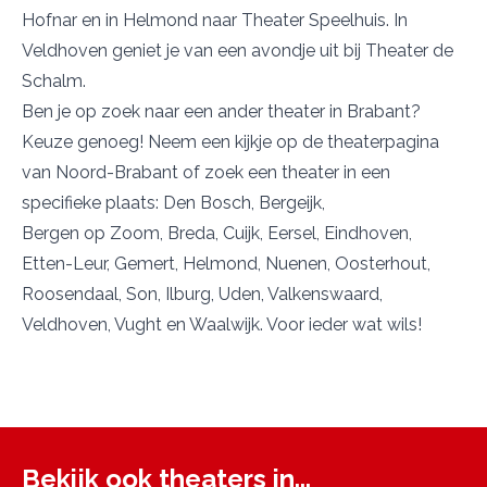
Hofnar
en in Helmond naar
Theater Speelhuis
. In
Veldhoven geniet je van een avondje uit bij
Theater de
Schalm
.
Ben je op zoek naar een ander theater in Brabant?
Keuze genoeg! Neem een kijkje op
de theaterpagina
van Noord-Brabant
of zoek een theater in een
specifieke plaats:
Den Bosch
,
Bergeijk
,
Bergen op Zoom
,
Breda
,
Cuijk
,
Eersel
,
Eindhoven
,
Etten-Leur
,
Gemert
,
Helmond
,
Nuenen
,
Oosterhout
,
Roosendaal
,
Son
,
Ilburg
,
Uden
,
Valkenswaard
,
Veldhoven
,
Vught
en
Waalwijk
. Voor ieder wat wils!
Bekijk ook theaters in...