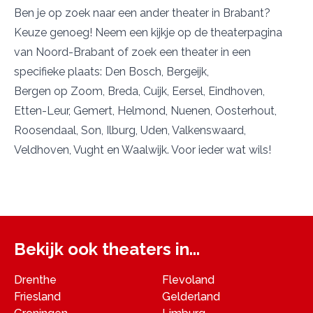
Ben je op zoek naar een ander theater in Brabant?
Keuze genoeg! Neem een kijkje op
de theaterpagina
van Noord-Brabant
of zoek een theater in een
specifieke plaats:
Den Bosch
,
Bergeijk
,
Bergen op Zoom
,
Breda
,
Cuijk
,
Eersel
,
Eindhoven
,
Etten-Leur
,
Gemert
,
Helmond
,
Nuenen
,
Oosterhout
,
Roosendaal
,
Son
,
Ilburg
,
Uden
,
Valkenswaard
,
Veldhoven
,
Vught
en
Waalwijk
. Voor ieder wat wils!
Bekijk ook theaters in...
Drenthe
Flevoland
Friesland
Gelderland